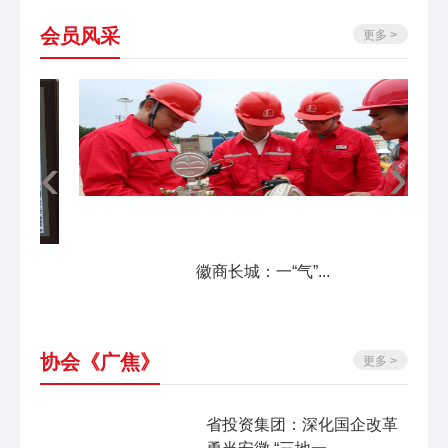
会员风采
更多 >
‹
›
徽商长城：一“气”...
协会《广焦》
更多 >
省投资集团：深化国企改革