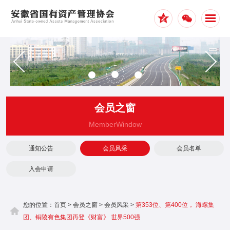
1
2
3
会员之窗
MemberWindow
通知公告
会员风采
会员名单
入会申请
您的位置：
首页
>
会员之窗
>
会员风采
>
第353位、第400位， 海螺集
团、铜陵有色集团再登《财富》 世界500强